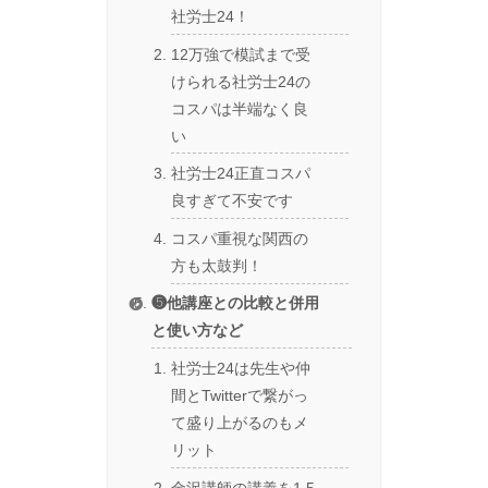
社労士24！
12万強で模試まで受
けられる社労士24の
コスパは半端なく良
い
社労士24正直コスパ
良すぎて不安です
コスパ重視な関西の
方も太鼓判！
❺他講座との比較と併用
と使い方など
社労士24は先生や仲
間とTwitterで繋がっ
て盛り上がるのもメ
リット
金沢講師の講義を1.5