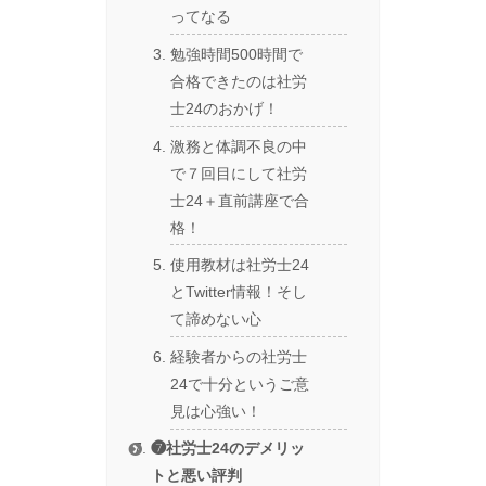
ってなる
勉強時間500時間で
合格できたのは社労
士24のおかげ！
激務と体調不良の中
で７回目にして社労
士24＋直前講座で合
格！
使用教材は社労士24
とTwitter情報！そし
て諦めない心
経験者からの社労士
24で十分というご意
見は心強い！
❼社労士24のデメリッ
トと悪い評判