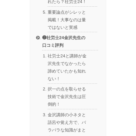
れたら？社労士24！
重要論点がシレッと
掲載！大事なのは量
ではないと実感
❷社労士24金沢先生の
口コミ評判
社労士24と講師が金
沢先生でなかったら
諦めていたかも知れ
ない！
択一の点を取らせる
技術で金沢先生は圧
倒的！
金沢講師の小ネタと
語呂や覚え方で、バ
ラバラな知識がまと