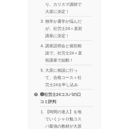
り、カリスマ講師で
大原に決定！
独学か通学か悩んだ
が、社労士24＋直前
講座に決定！
講座説明会と個別相
談で、社労士24＋直
前講座で始動！
大原に相談に行っ
て、合格コース＋社
労士24を申し込み
❹社労士24コスパの口
コミ評判
【時間の達人】を地
でいくシャロ勉コス
パ最強の教材が大原