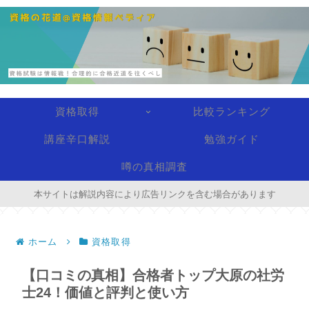
資格取得
比較ランキング
講座辛口解説
勉強ガイド
噂の真相調査
本サイトは解説内容により広告リンクを含む場合があります
ホーム
資格取得
【口コミの真相】合格者トップ大原の社労
士24！価値と評判と使い方