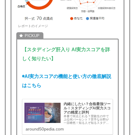
レポートのイメージ
【スタディング肝入り AI実力スコアを詳
しく知りたい】
◉AI実力スコアの機能と使い方の徹底解説
はこちら
内緒にしたい？合格最強ツー
ル！スタディングAI実力スコ
アの精度と評判
本番で何点とれる？受験生の中で
上位何パーセント？苦手な分野が
一目瞭然！知る人ぞ知るスタディ
ングの新機能にして最強ツールは
around50pedia.com
これ！スタディングAI実力スコア
の機能と利用方法、口コミと評