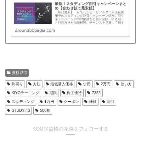
最新！スタディング割引キャンペーンまと
め【合わせ技で最安値】
【毎日更新】一目でわかる！リアルタイム現在実
施中のスタディング割引キャンペーン情報。割引
キャンペーン中の対象講座と割引金額、申込期限
と利用方法を徹底解説。チャンスを見逃して損す
ることがなくなります。無料登録でさらにお得な
around50pedia.com
割引クーポンコード情報も！割引を見逃さず最安
値でスタートできます。予備試験、司法書士、公
認会計士、社労士、中小企業診断士、行政書士、
宅建、建築士、マン管/管業/賃管士、情報処理技術
者など！割引キャンペーンの年間回数と割引額目
安も一挙公開
資格取得
利回り
方法
最低購入価格
併用
2万円
使い方
KIYOラーニング
期限
株主優待
7353
スタディング
1万円
クーポン
株価
割引
STUDYing
500株
KOU@資格の花道をフォローする