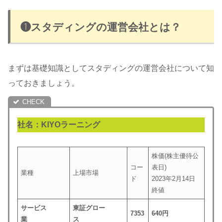
❶スタディングの運営会社とは？
まずは基礎知識としてスタディングの運営会社について知
っておきましょう。
社名：KIYOラーニング
株価(株主優待公
コー
表日)
業種
上場市場
ド
2023年2月14日
終値
サービス
東証グロー
7353
640円
業
ス