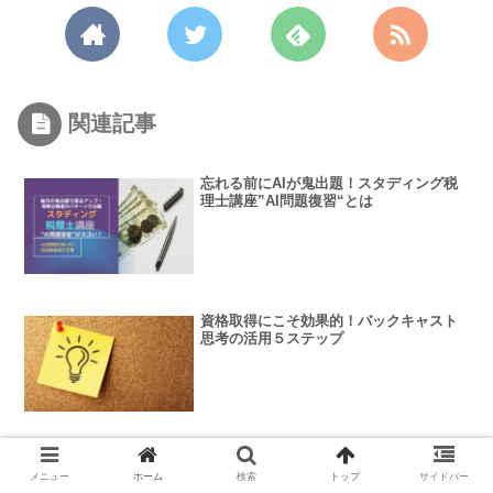
関連記事
忘れる前にAIが鬼出題！スタディング税
理士講座”AI問題復習“とは
資格取得にこそ効果的！バックキャスト
思考の活用５ステップ
最新版！社労士合格率が高い・合格者数
が多い予備校・通信講座ランキング
メニュー
ホーム
検索
トップ
サイドバー