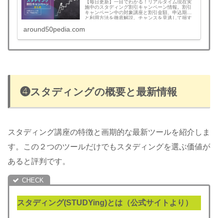
【毎日更新】一目でわかる！リアルタイム現在実
施中のスタディング割引キャンペーン情報。割引
キャンペーン中の対象講座と割引金額、申込期限
と利用方法を徹底解説。チャンスを見逃して損す
ることがなくなります。無料登録でさらにお得な
around50pedia.com
割引クーポンコード情報も！割引を見逃さず最安
値でスタートできます。予備試験、司法書士、公
認会計士、社労士、中小企業診断士、行政書士、
宅建、建築士、マン管/管業/賃管士、情報処理技術
者など！割引キャンペーンの年間回数と割引額目
安も一挙公開
❹スタディングの概要と最新情報
スタディング講座の特徴と画期的な最新ツールを紹介しま
す。この２つのツールだけでもスタディングを選ぶ価値が
あると評判です。
スタディング(STUDYing)とは（公式サイトより）