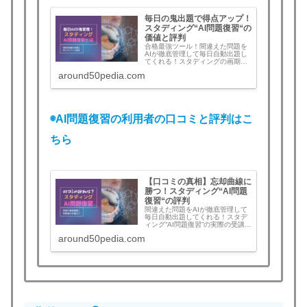
毎日の鬼出題で得点アップ！
スタディング“AI問題復習“の
価値と評判
合格最強ツール！間違えた問題を
AIが徹底管理して毎日自動出題し
てくれる！スタディングの画期的
な新機能“AI問題復習”とは？機能と
around50pedia.com
使い方、評判と口コミ、実際の効
果を徹底解説。今こそ始めてライ
バルに差をつけたい！
◉AI問題復習の利用者の口コミと評判はこ
ちら
【口コミの真相】忘却曲線に
勝つ！スタディング“AI問題
復習“の評判
間違えた問題をAIが徹底管理して
毎日自動出題してくれる！スタデ
ィング“AI問題復習”の実際の受講生
の生の口コミと評判、活用法と本
around50pedia.com
音を探る！口コミの真相はいか
に？