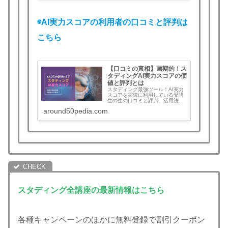
判、判定の精度など徹底解説。※
現在利用可能な講座：司法試験・
予備試験、社会保険労務士、中小
企業診断士、宅建士、各種情報処
◉AI実力スコアの利用者の口コミと評判は
理技術者講座、ビジネス実務法務
検定試験®、一級建築士、二級建
築士、簿記3級・2級、弁理士、司
こちら
法書士、FP、登録販売者講座
【口コミの真相】画期的！ス
タディングAI実力スコアの価
値と評判とは
スタディング最強ツール！AI実力
スコアを実際に利用している受講
生の生の口コミと評判、活用法と
感想の本音を探る！口コミの真相
around50pedia.com
はいかに？中小企業診断士、宅建
士、社会保険労務士、ITパスポー
ト、応用情報技術者、基本情報技
術者、司法試験・予備試験
スタディング全講座の最新情報はこちら
各種キャンペーンのほかに無料登録で割引クーポン