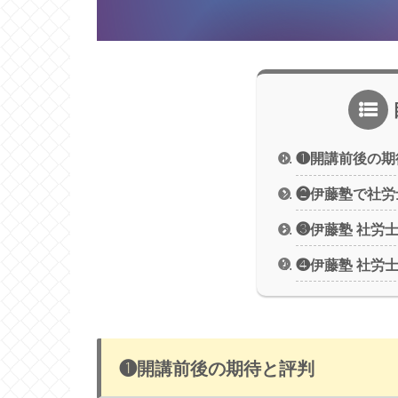
❶開講前後の期
❷伊藤塾で社労
❸伊藤塾 社労
❹伊藤塾 社労
❶開講前後の期待と評判