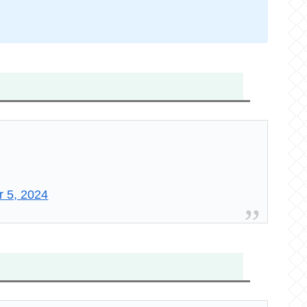
！
 5, 2024