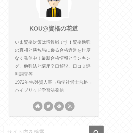
KOU@資格の花道
いま資格対策は情報戦です！資格勉強
の真相と勝ち馬に乗る合格近道を忖度
なく発信中！最新合格情報とランキン
グ、勉強法と講座辛口解説、口コミ評
判調査等
1972年生/外資人事→独学社労士合格→
ハイブリッド学習法発信