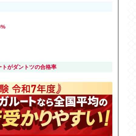
6
%
ートがダントツの合格率