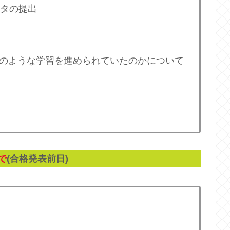
ータの提出
どのような学習を進められていたのかについて
まで
(合格発表前日)