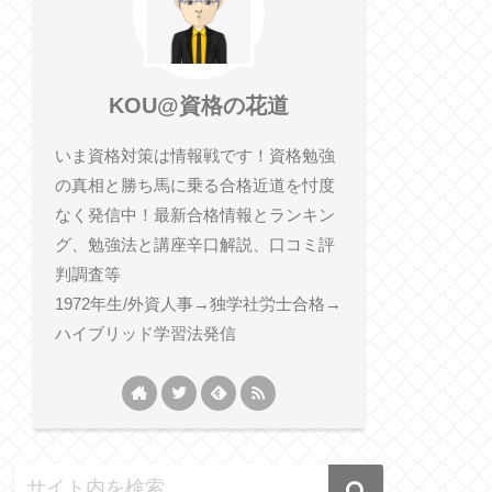
KOU@資格の花道
いま資格対策は情報戦です！資格勉強
の真相と勝ち馬に乗る合格近道を忖度
なく発信中！最新合格情報とランキン
グ、勉強法と講座辛口解説、口コミ評
判調査等
1972年生/外資人事→独学社労士合格→
ハイブリッド学習法発信