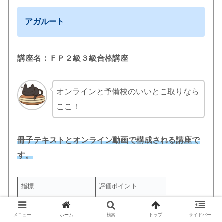
アガルート
講座名：
ＦＰ２級３級合格講座
オンラインと予備校のいいとこ取りなら
ここ！
冊子テキストとオンライン動画で構成される講座で
す。
指標
評価ポイント
リーズナブル度
★★★★ （6万円台）
メニュー
ホーム
検索
トップ
サイドバー
実績・ノウハウ
★★★★★