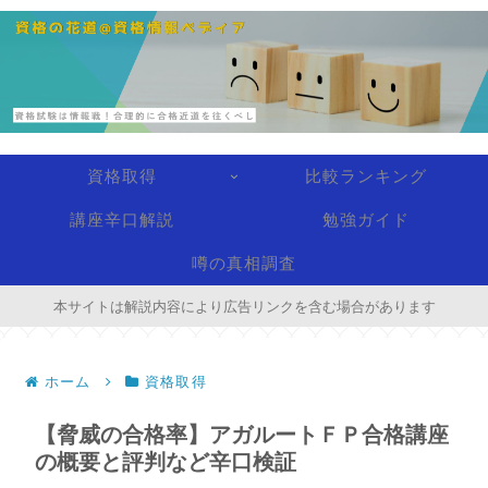
資格取得
比較ランキング
講座辛口解説
勉強ガイド
噂の真相調査
本サイトは解説内容により広告リンクを含む場合があります
ホーム
資格取得
【脅威の合格率】アガルートＦＰ合格講座
の概要と評判など辛口検証