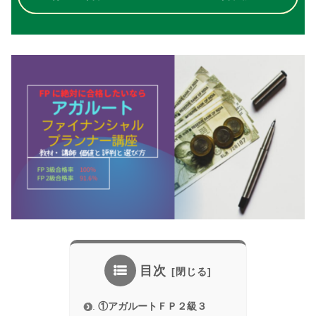
目次
①アガルートＦＰ２級３