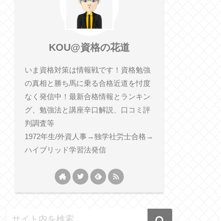
KOU@資格の花道
いま資格対策は情報戦です！資格勉強
の真相と勝ち馬に乗る合格近道を忖度
なく発信中！最新合格情報とランキン
グ、勉強法と講座辛口解説、口コミ評
判調査等
1972年生/外資人事→独学社労士合格→
ハイブリッド学習法発信