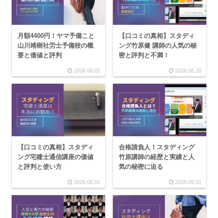
月額4400円！ヤマ予備こと
【口コミの真相】スタディ
山川靖樹社労士予備校の概
ング竹原健 講師の人気の秘
要と価値と評判
密と評判と不満！
2026.06.01
2026.05.20
【口コミの真相】スタディ
合格請負人！スタディング
ング宅建士通信講座の価値
竹原講師の経歴と実績と人
と評判と使い方
気の秘密に迫る
2026.05.01
2026.05.01