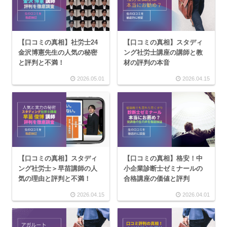
【口コミの真相】社労士24
【口コミの真相】スタディ
金沢博憲先生の人気の秘密
ング社労士講座の講師と教
と評判と不満！
材の評判の本音
2026.05.01
2026.04.15
【口コミの真相】スタディ
【口コミの真相】格安！中
ング社労士＞早苗講師の人
小企業診断士ゼミナールの
気の理由と評判と不満！
合格講座の価値と評判
2026.04.15
2026.04.01