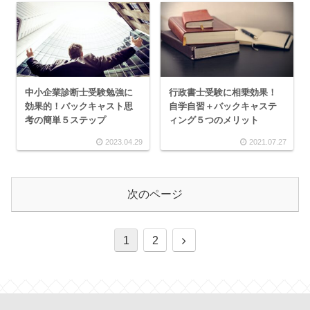
中小企業診断士受験勉強に
行政書士受験に相乗効果！
効果的！バックキャスト思
自学自習＋バックキャステ
考の簡単５ステップ
ィング５つのメリット
2023.04.29
2021.07.27
次のページ
1
2