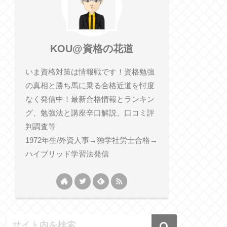
KOU@資格の花道
いま資格対策は情報戦です！資格勉強
の真相と勝ち馬に乗る合格近道を忖度
なく発信中！最新合格情報とランキン
グ、勉強法と講座辛口解説、口コミ評
判調査等
1972年生/外資人事→独学社労士合格→
ハイブリッド学習法発信