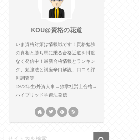
KOU@資格の花道
いま資格対策は情報戦です！資格勉強
の真相と勝ち馬に乗る合格近道を忖度
なく発信中！最新合格情報とランキン
グ、勉強法と講座辛口解説、口コミ評
判調査等
1972年生/外資人事→独学社労士合格→
ハイブリッド学習法発信