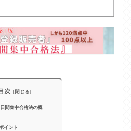
目次
３日間集中合格法の概
ポイント