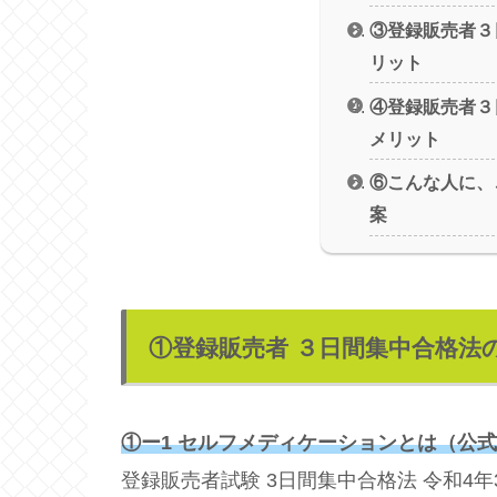
③登録販売者３
リット
④登録販売者３
メリット
⑥こんな人に、
案
①登録販売者 ３日間集中合格法
①ー1 セルフメディケーションとは（公
登録販売者試験 3日間集中合格法 令和4