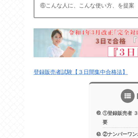
⑥こんな人に、こんな使い方、を提案
登録販売者試験【３日間集中合格法】
①登録販売者 
要
②ナンバーワン