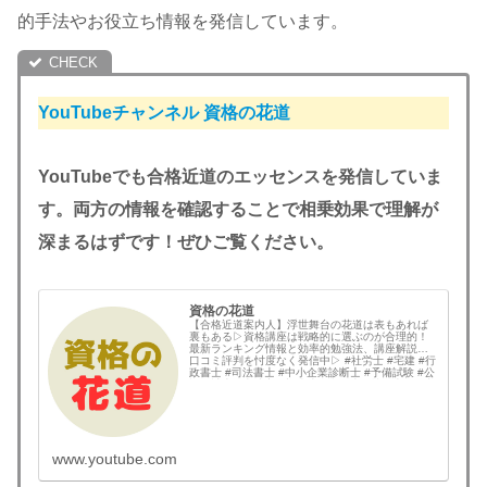
的手法やお役立ち情報を発信しています。
YouTubeチャンネル
資格の花道
YouTubeでも合格近道のエッセンスを発信していま
す。両方の情報を確認することで相乗効果で理解が
深まるはずです！ぜひご覧ください。
資格の花道
【合格近道案内人】浮世舞台の花道は表もあれば
裏もある▷資格講座は戦略的に選ぶのが合理的！
最新ランキング情報と効率的勉強法、講座解説と
口コミ評判を忖度なく発信中▷ #社労士 #宅建 #行
政書士 #司法書士 #中小企業診断士 #予備試験 #公
認会計士 #土地家屋調査士 #弁理士 #技術士 #国内
MBA #情報処理技術者 な...
www.youtube.com