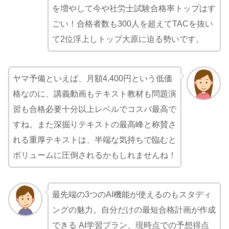
を増やして今や社労士試験合格率トップはす
ごい！合格者数も300人を超えてTACを抜い
て2位浮上しトップ大原に迫る勢いです。
ヤマ予備といえば、月額4,400円という低価
格なのに、講義動画もテキスト教材も問題演
習も合格必要十分以上レベルでコスパ最高で
すね。また深掘りテキストの最高峰と称賛さ
れる重厚テキストは、半端な気持ちで臨むと
ボリュームに圧倒されるかもしれませんね！
最先端の3つのAI機能が使えるのもスタディ
ングの魅力。自分だけの最短合格計画が作成
できる AI学習プラン、現時点での予想得点