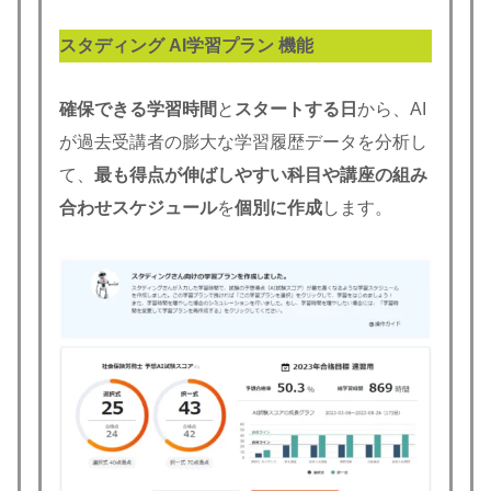
スタディング AI学習プラン 機能
確保できる学習時間
と
スタートする日
から、AI
が過去受講者の膨大な学習履歴データを分析し
て、
最も得点が伸ばしやすい科目や講座の組み
合わせスケジュール
を
個別に作成
します。