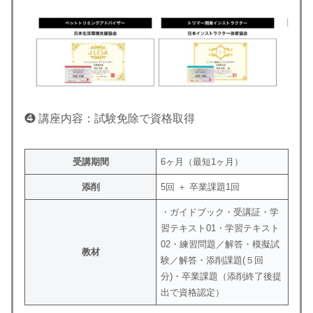
❹ 講座内容：試験免除で資格取得
受講期間
6ヶ月（最短1ヶ月）
添削
5回 ＋ 卒業課題1回
・ガイドブック・受講証・学
習テキスト01・学習テキスト
02・練習問題／解答・模擬試
教材
験／解答・添削課題(５回
分)・卒業課題（添削終了後提
出で資格認定）