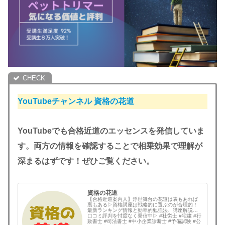
YouTubeチャンネル
資格の花道
YouTubeでも合格近道のエッセンスを発信していま
す。両方の情報を確認することで相乗効果で理解が
深まるはずです！ぜひご覧ください。
資格の花道
【合格近道案内人】浮世舞台の花道は表もあれば
裏もある▷資格講座は戦略的に選ぶのが合理的！
最新ランキング情報と効率的勉強法、講座解説と
口コミ評判を忖度なく発信中▷ #社労士 #宅建 #行
政書士 #司法書士 #中小企業診断士 #予備試験 #公