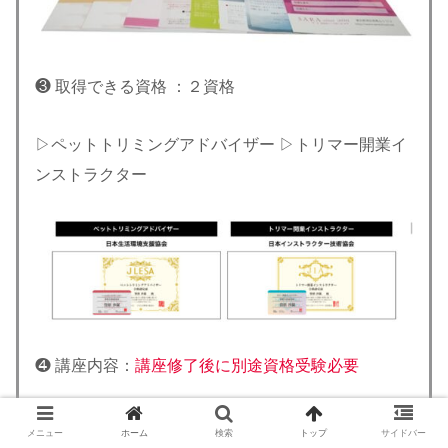
❸ 取得できる資格 ：２資格
▷ペットトリミングアドバイザー ▷トリマー開業イ
ンストラクター
❹ 講座内容：
講座修了後に別途資格受験必要
受講期間
6ヶ月（最短2ヶ月）
メニュー
ホーム
検索
トップ
サイドバー