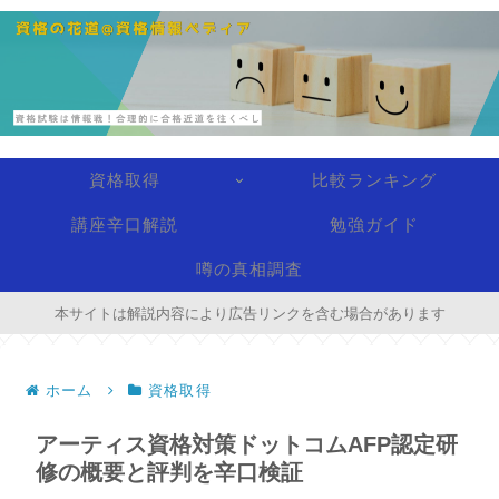
資格取得
比較ランキング
講座辛口解説
勉強ガイド
噂の真相調査
本サイトは解説内容により広告リンクを含む場合があります
ホーム
資格取得
アーティス資格対策ドットコムAFP認定研
修の概要と評判を辛口検証