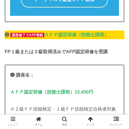
❷
ＡＦＰ認定研修（技能士課程）
講座修了でAFP登録
FP１級または２級取得済みでAFP認定研修を受講
❶ 講座名：
ＡＦＰ認定研修（技能士課程）15,400円
※２級ＦＰ技能検定・１級ＦＰ技能検定合格者対象
メニュー
ホーム
検索
トップ
サイドバー
〔冊子版学習テキスト付き〕