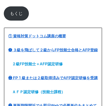
もくじ
① 資格対策ドットコム講座の概要
❶ ３級を飛ばして２級からFP技能士合格とAFP登録
２級FP技能士＋AFP認定研修
❷ FP１級または２級取得済みでAFP認定研修を受講
ＡＦＰ認定研修（技能士課程）
❸ 更新期限間近でも即日Webで必要単位をまとめて