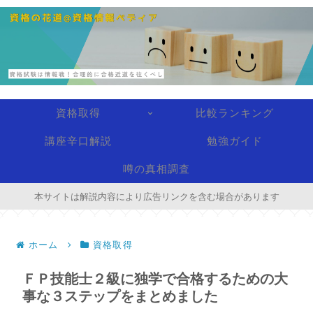
資格取得
比較ランキング
講座辛口解説
勉強ガイド
噂の真相調査
本サイトは解説内容により広告リンクを含む場合があります
ホーム
資格取得
ＦＰ技能士２級に独学で合格するための大
事な３ステップをまとめました