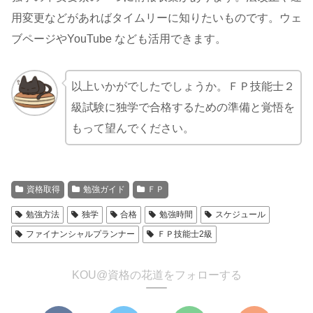
用変更などがあればタイムリーに知りたいものです。ウェ
ブページやYouTube なども活用できます。
以上いかがでしたでしょうか。ＦＰ技能士２
級試験に独学で合格するための準備と覚悟を
もって望んでください。
資格取得
勉強ガイド
ＦＰ
勉強方法
独学
合格
勉強時間
スケジュール
ファイナンシャルプランナー
ＦＰ技能士2級
KOU@資格の花道をフォローする