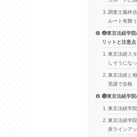
調査士最終合
ルート有難
❹東京法経学院
リットと注意点
東京法経ス
しそうにな
東京法経と
受講で合格
❺東京法経学院
東京法経学
東京法経学院
座ラインア