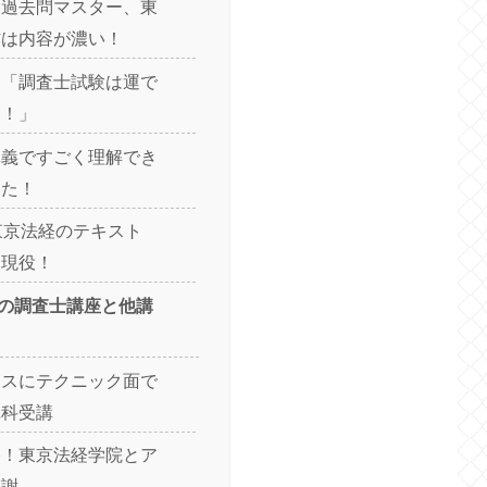
、過去問マスター、東
材は内容が濃い！
く「調査士試験は運で
力！」
講義ですごく理解でき
った！
東京法経のテキスト
に現役！
の調査士講座と他講
ースにテクニック面で
単科受講
格！東京法経学院とア
感謝