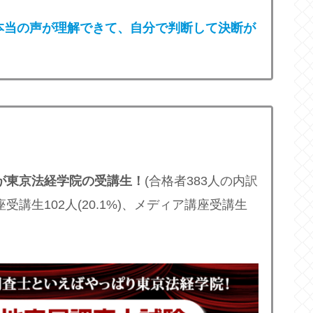
本当の声が理解できて、自分で判断して決断が
3人が東京法経学院の受講生！
(合格者383人の内訳
座受講生102人(20.1%)、メディア講座受講生