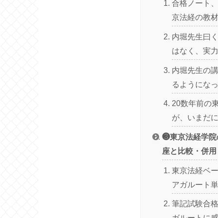
合格ノート
京法経の教
内堀先生曰
はなく、実
内堀先生の
るようにな
20数年前の
が、いまだ
❸東京法経学院
座と比較・併用
東京法経ベ
アガルート
筆記試験合
ガルートに