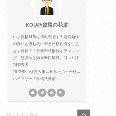
KOU@資格の花道
いま資格対策は情報戦です！資格勉強
の真相と勝ち馬に乗る合格近道を忖度
なく発信中！最新合格情報とランキン
グ、勉強法と講座辛口解説、口コミ評
判調査等
1972年生/外資人事→独学社労士合格→
ハイブリッド学習法発信