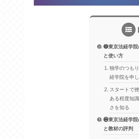
❶東京法経学院
と使い方
独学のつも
経学院を申
スタートで
ある程度知
さを知る
❷東京法経学院
と教材の評判