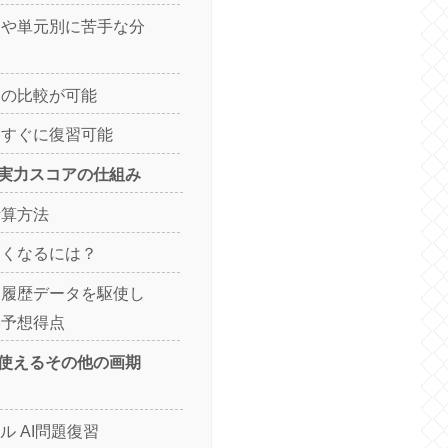
別や単元別に苦手な分
との比較が可能
をすぐに復習可能
I実力スコアの仕組み
計算方法
高くなるには？
習履歴データを駆使し
い予想得点
使えるその他の画期
ル AI問題復習