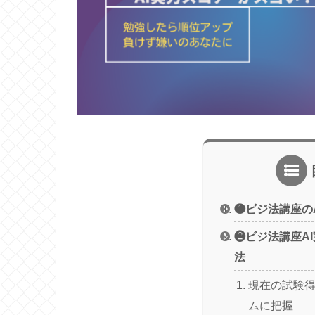
❶ビジ法講座の
❷ビジ法講座A
法
現在の試験
ムに把握