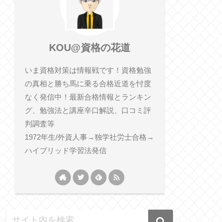
KOU@資格の花道
いま資格対策は情報戦です！資格勉強
の真相と勝ち馬に乗る合格近道を忖度
なく発信中！最新合格情報とランキン
グ、勉強法と講座辛口解説、口コミ評
判調査等
1972年生/外資人事→独学社労士合格→
ハイブリッド学習法発信