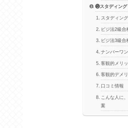
❺スタディング
スタディング(
ビジ法2級合
ビジ法3級合
ナンバーワ
客観的メリ
客観的デメ
口コミ情報
こんな人に
案