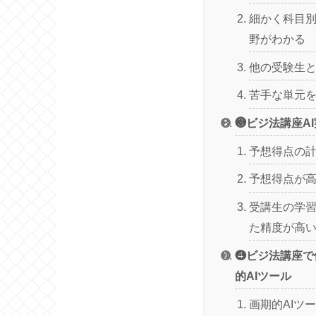
細かく科目
野がわかる
他の受験生
苦手な単元
❸ビジ法講座A
予想得点の
予想得点が
受講生の学
た精度が高
❹ビジ法講座で
的AIツール
画期的AIツー