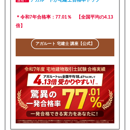
速報！
＊令和7年合格率：77.01％ 【全国平均の4.13
倍】
アガルート 宅建士 講座【公式】