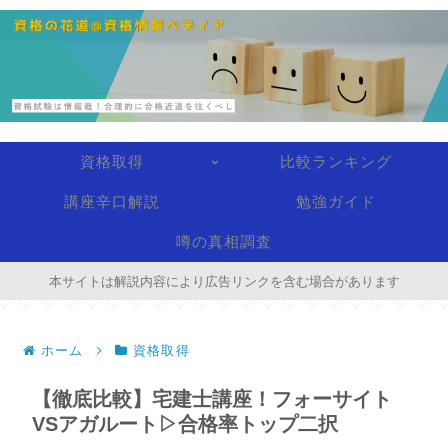
資格取得
比較ランキング
講座辛口解説
勉強ガイド
噂の真相調査
本サイトは解説内容により広告リンクを含む場合があります
ホーム
資格取得
【徹底比較】宅建士講座！フォーサイト
VSアガルート▷合格率トップ二択