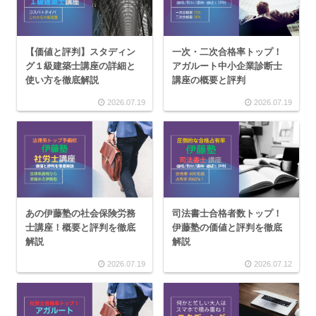
【価値と評判】スタディン
一次・二次合格率トップ！
グ１級建築士講座の詳細と
アガルート中小企業診断士
使い方を徹底解説
講座の概要と評判
2026.07.19
2026.07.19
あの伊藤塾の社会保険労務
司法書士合格者数トップ！
士講座！概要と評判を徹底
伊藤塾の価値と評判を徹底
解説
解説
2026.07.19
2026.07.12