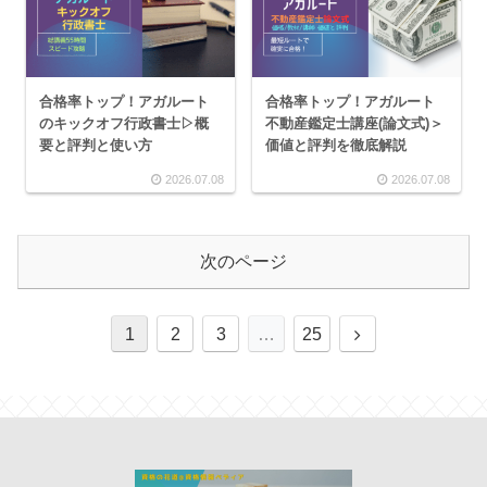
合格率トップ！アガルート
合格率トップ！アガルート
のキックオフ行政書士▷概
不動産鑑定士講座(論文式)＞
要と評判と使い方
価値と評判を徹底解説
2026.07.08
2026.07.08
次のページ
1
2
3
…
25