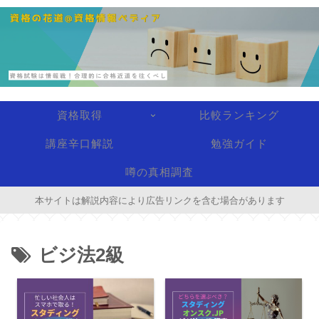
資格取得
比較ランキング
講座辛口解説
勉強ガイド
噂の真相調査
本サイトは解説内容により広告リンクを含む場合があります
ビジ法2級