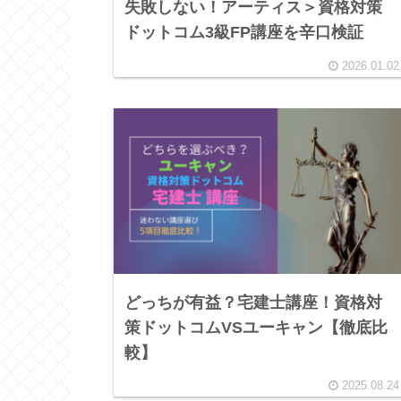
失敗しない！アーティス＞資格対策
ドットコム3級FP講座を辛口検証
2026.01.02
どっちが有益？宅建士講座！資格対
策ドットコムVSユーキャン【徹底比
較】
2025.08.24