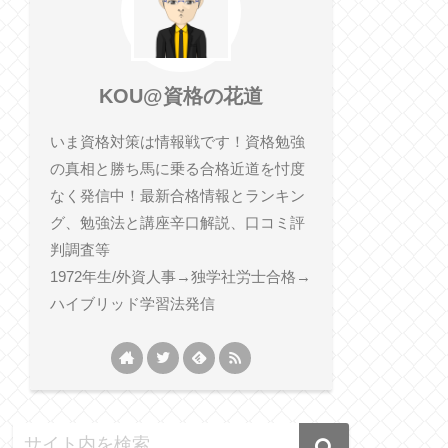
KOU@資格の花道
いま資格対策は情報戦です！資格勉強
の真相と勝ち馬に乗る合格近道を忖度
なく発信中！最新合格情報とランキン
グ、勉強法と講座辛口解説、口コミ評
判調査等
1972年生/外資人事→独学社労士合格→
ハイブリッド学習法発信