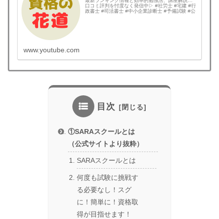
最新ランキング情報と効率的勉強法、講座解説と
口コミ評判を忖度なく発信中▷ #社労士 #宅建 #行
政書士 #司法書士 #中小企業診断士 #予備試験 #公
認会計士 #土地家屋調査士 #弁理士 #技術士 #国内
MBA #情報処理技術者 な...
www.youtube.com
目次
①SARAスクールとは
（公式サイトより抜粋）
SARAスクールとは
何度も試験に挑戦す
る必要なし！スグ
に！簡単に！資格取
得が目指せます！