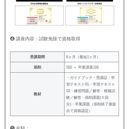
❹ 講座内容：試験免除で資格取得
受講期間
6ヶ月（最短1ヶ月）
添削
5回 ＋ 卒業課題1回
・ガイドブック・受講証・学
習テキスト01・学習テキスト
02・練習問題／解答・模擬試
教材
験／解答・添削課題(５回
分)・卒業課題（添削終了後提
出で資格認定）
❺ 金額：