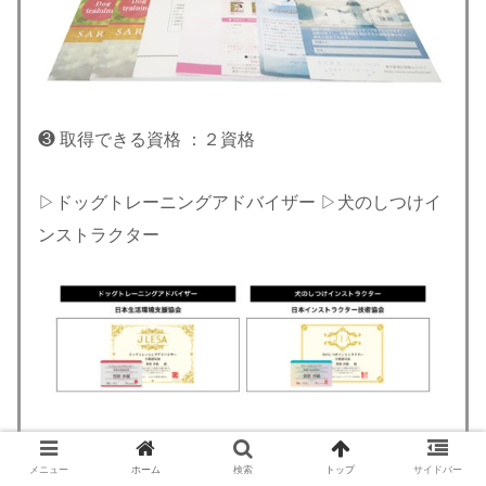
❸ 取得できる資格 ：２資格
▷ドッグトレーニングアドバイザー ▷犬のしつけイ
ンストラクター
❹ 講座内容：
講座修了後に別途資格受験必要
メニュー
ホーム
検索
トップ
サイドバー