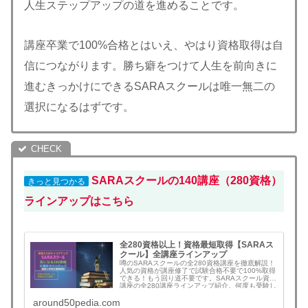
人生ステップアップの道を進めることです。
講座卒業で100%合格とはいえ、やはり資格取得は自
信につながります。勝ち癖をつけて人生を前向きに
進むきっかけにできるSARAスクールは唯一無二の
選択になるはずです。
SARAスクールの140講座（280資格）
きっと見つかる
ラインアップはこちら
全280資格以上！資格最短取得【SARAス
クール】全講座ラインアップ
噂のSARAスクールの全280資格講座を徹底解説！
人気の資格が講座修了で試験合格不要で100%取得
できる！もう回り道不要です。SARAスクール資格
講座の全280講座ラインアップ紹介。何度も受験し
なくても資格を短期間で確実に同時に取得できま
around50pedia.com
す。。今すぐ資格で人生ステップアップしたい方