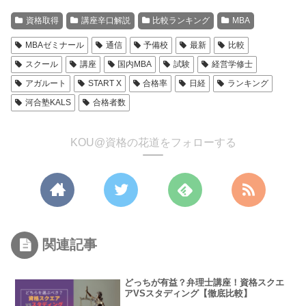
資格取得
講座辛口解説
比較ランキング
MBA
MBAゼミナール
通信
予備校
最新
比較
スクール
講座
国内MBA
試験
経営学修士
アガルート
START X
合格率
日経
ランキング
河合塾KALS
合格者数
KOU@資格の花道をフォローする
関連記事
どっちが有益？弁理士講座！資格スクエ
アVSスタディング【徹底比較】