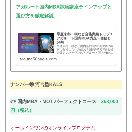
アガルート国内MBA試験講座ラインアップと
選び方を徹底解説
早慶京都一橋など合格実績トップ！
アガルート国内MBA講座＞価値と
評判
早慶京都一橋など国内最難関MBA試験に確
実に合格したい方必見！国内MBA試験合格
者数ナンバーワンのアガルート国内MBA試
験講座は、学校別にブラックボックス化さ
around50pedia.com
れた試験ノウハウを個別オーダーメイドで
マンツーマン体制で徹底指導！講座概要と
飯野講師、メリット・デメリット、評判と
口コミ本音などをまとめ。独学では困難と
いわれる難関MBA試験にムダなく最短ルー
ト合格したい方は必見！
ナンバー❷
河合塾KALS
👉 国内MBA・MOT パーフェクトコース
363,000
円（税込）
オールインワンのオンラインプログラム