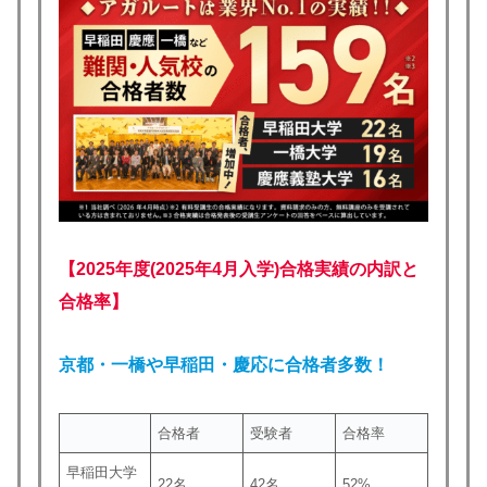
【2025年度(2025年4月入学)合格実績の内訳と
合格率】
京都・一橋や
早稲田・慶応に合格者多数！
合格者
受験者
合格率
早稲田大学
22名
42名
52%