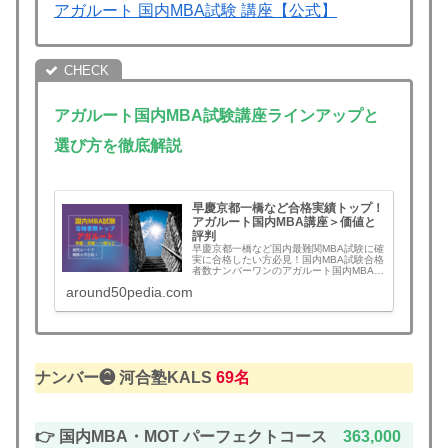
アガルート 国内MBA試験 講座【公式】
アガルート国内MBA試験講座ラインアップと
選び方を徹底解説
早慶京都一橋など合格実績トップ！
アガルート国内MBA講座＞価値と
評判
早慶京都一橋など国内最難関MBA試験に確
実に合格したい方必見！国内MBA試験合格
者数ナンバーワンのアガルート国内MBA試
験講座は、学校別にブラックボックス化さ
around50pedia.com
れた試験ノウハウを個別オーダーメイドで
マンツーマン体制で徹底指導！講座概要と
飯野講師、メリット・デメリット、評判と
口コミ本音などをまとめ。独学では困難と
いわれる難関MBA試験にムダなく最短ルー
ト合格したい方は必見！
ナンバー❷
河合塾KALS
69名
👉 国内MBA・MOT パーフェクトコース
363,000