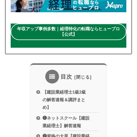
年収アップ事例多数｜経理特化の転職ならヒュープロ
【公式】
目次
【建設業経理士1級2級
の解答速報＆講評まと
め】
❶ネットスクール【建設
業経理士】解答速報
❷資格の大原【建設業経