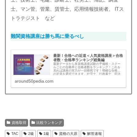
士、マン管、管業、賃管士、応用情報技術者、 ITス
トラテジスト など
難関資格講座は勝ち馬に乗るべし
最新！合格への近道＜人気資格講座＞合格
者数・合格率ランキング総集編
最新データから各資格講座試験の予備校・スクー
ルごとの合格率と合格者数をランキング！これを
見れば講座の実力が一目瞭然です！明確な合格へ
の近道を選択できます。社労士、行政書士、司法
書士、中小企業診断士、宅建、技術士、弁理士、
around50pedia.com
マンション管理士、管理業務主任者、土地家屋調
査士、賃貸不動産経営管理士、競売不動産取扱主
任者、測量士、測量士補、貸金業務取扱主任者、
情報処理技術者、応用情報技術者、ITストラテジス
ト を網羅した総集編
資格取得
比較ランキング
TAC
2級
1級
資格の大原
解答速報