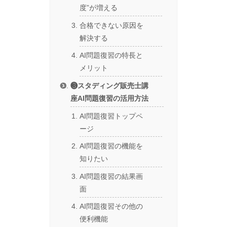
度”が増える
合格できない原因を
解決する
AI問題復習の特長と
メリット
❸スタディング販売士講
座AI問題復習の活用方法
AI問題復習トップペ
ージ
AI問題復習の機能を
知りたい
AI問題復習の結果画
面
AI問題復習その他の
便利機能