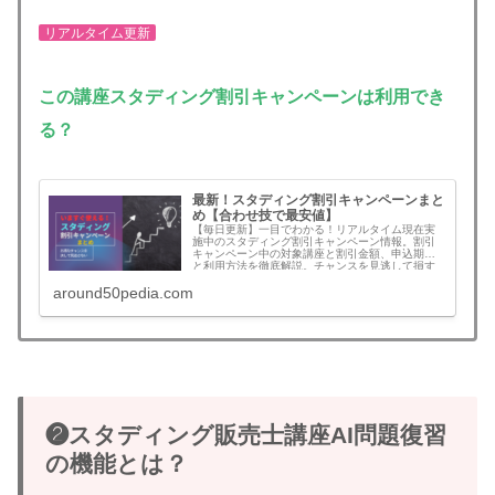
リアルタイム更新
この講座
スタディング割引キャンペーンは利用でき
る？
最新！スタディング割引キャンペーンまと
め【合わせ技で最安値】
【毎日更新】一目でわかる！リアルタイム現在実
施中のスタディング割引キャンペーン情報。割引
キャンペーン中の対象講座と割引金額、申込期限
と利用方法を徹底解説。チャンスを見逃して損す
ることがなくなります。無料登録でさらにお得な
around50pedia.com
割引クーポンコード情報も！割引を見逃さず最安
値でスタートできます。予備試験、司法書士、公
認会計士、社労士、中小企業診断士、行政書士、
宅建、建築士、マン管/管業/賃管士、情報処理技術
者など！割引キャンペーンの年間回数と割引額目
安も一挙公開
❷スタディング販売士講座AI問題復習
の機能とは？