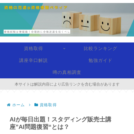
資格取得
比較ランキング
講座辛口解説
勉強ガイド
噂の真相調査
本サイトは解説内容により広告リンクを含む場合があります
ホーム
資格取得
AIが毎日出題！スタディング販売士講
座”AI問題復習“とは？