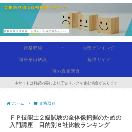
資格取得
比較ランキング
講座辛口解説
勉強ガイド
噂の真相調査
本サイトは解説内容により広告リンクを含む場合があります
ホーム
資格取得
ＦＰ技能士２級試験の全体像把握のための
入門講座 目的別６社比較ランキング