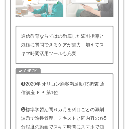
通信教育ならではの徹底した添削指導と
気軽に質問できるケアが魅力、加えてス
キマ時間活用ツールも充実
❶2020年 オリコン顧客満足度(R)調査 通
信講座 ＦＰ 第1位
❷標準学習期間６カ月を科目ごとの添削
課題で進捗管理、テキストと同内容の各5
分程度の動画でスキマ時間にスマホで知