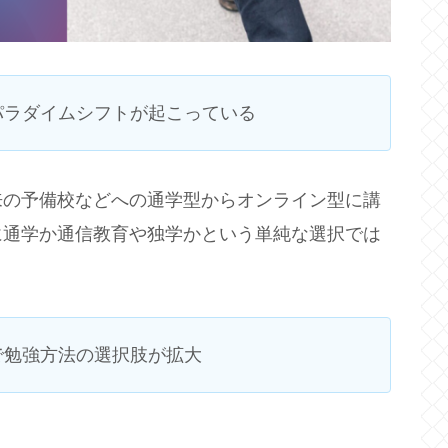
パラダイムシフトが起こっている
来の予備校などへの通学型からオンライン型に講
に通学か通信教育や独学かという単純な選択では
で勉強方法の選択肢が拡大