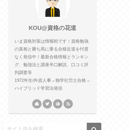
KOU@資格の花道
いま資格対策は情報戦です！資格勉強
の真相と勝ち馬に乗る合格近道を忖度
なく発信中！最新合格情報とランキン
グ、勉強法と講座辛口解説、口コミ評
判調査等
1972年生/外資人事→独学社労士合格→
ハイブリッド学習法発信