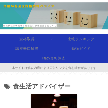
資格取得
比較ランキング
講座辛口解説
勉強ガイド
噂の真相調査
本サイトは解説内容により広告リンクを含む場合があります
食生活アドバイザー