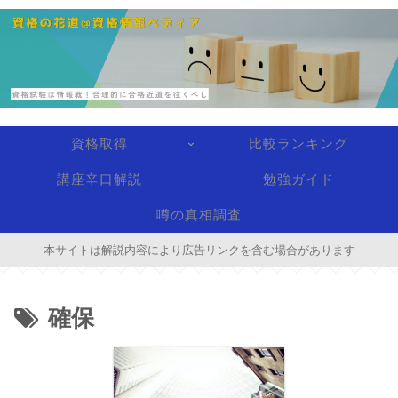
資格取得
比較ランキング
講座辛口解説
勉強ガイド
噂の真相調査
本サイトは解説内容により広告リンクを含む場合があります
確保