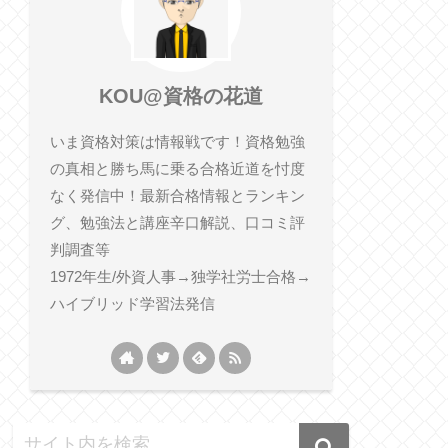
KOU@資格の花道
いま資格対策は情報戦です！資格勉強
の真相と勝ち馬に乗る合格近道を忖度
なく発信中！最新合格情報とランキン
グ、勉強法と講座辛口解説、口コミ評
判調査等
1972年生/外資人事→独学社労士合格→
ハイブリッド学習法発信