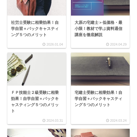
社労士受験に相乗効果！自
大原の宅建士＞低価格・最
学自習＋バックキャスティ
小限！教材で学ぶ資料通信
ング５つのメリット
講座を徹底解説
2026.01.04
2024.04.29
ＦＰ技能士２級受験に相乗
宅建士受験に相乗効果！自
効果！自学自習＋バックキ
学自習＋バックキャスティ
ャスティング５つのメリッ
ング５つのメリット
ト
2024.03.31
2024.03.24