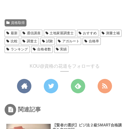
資格取得
最新
通信講座
土地家屋調査士
おすすめ
測量士補
比較
調査士
試験
アガルート
合格率
ランキング
合格者数
実績
KOU@資格の花道をフォローする
関連記事
【賢者の選択】ビジ法２級SMART合格講