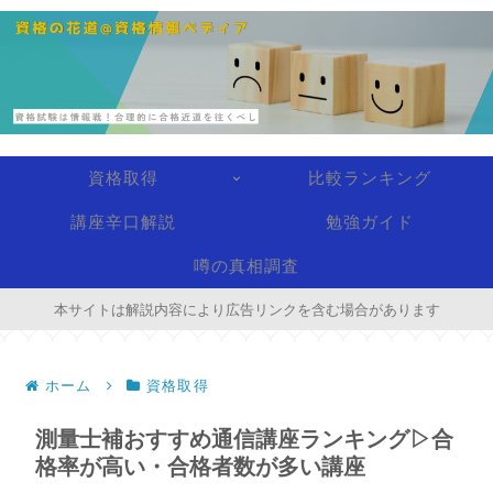
資格取得
比較ランキング
講座辛口解説
勉強ガイド
噂の真相調査
本サイトは解説内容により広告リンクを含む場合があります
ホーム
資格取得
測量士補おすすめ通信講座ランキング▷合
格率が高い・合格者数が多い講座