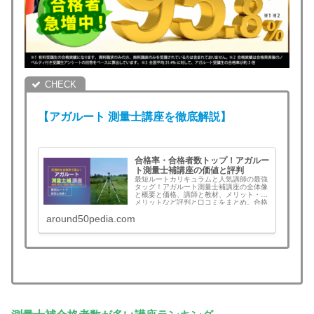
【アガルート
測量士
講座を徹底解説】
合格率・合格者数トップ！アガルー
ト測量士補講座の価値と評判
最短ルートカリキュラムと人気講師の最強
タッグ！アガルート測量士補講座の全体像
と概要と価格、講師と教材、メリット・デ
メリットなど評判と口コミをまとめ。合格
すれば全額返金！この記事を読むとアガル
around50pedia.com
ートを選ぶべきか判断できます。測量士補
講座検討中の方は必見！土地家屋調査士の
午前免除ならセットでお得！