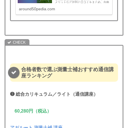
メリットなど評判と口コミをまとめ。合格
すれば全額返金！この記事を読むとアガル
around50pedia.com
ートを選ぶべきか判断できます。測量士補
講座検討中の方は必見！土地家屋調査士の
午前免除ならセットでお得！
合格者数で選ぶ測量士補おすすめ通信講
座ランキング
❶
総合カリキュラム／ライト
（通信講座）
60,280円（税込）
アガルート 測量士補 講座