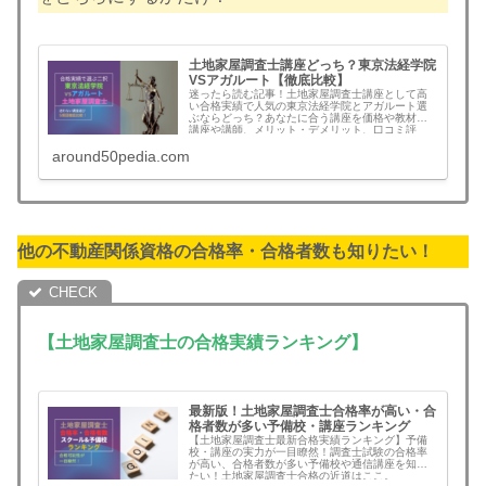
土地家屋調査士講座どっち？東京法経学院
VSアガルート【徹底比較】
迷ったら読む記事！土地家屋調査士講座として高
い合格実績で人気の東京法経学院とアガルート選
ぶならどっち？あなたに合う講座を価格や教材、
講座や講師、メリット・デメリット、口コミ評
判、おすすめ度比較など５項目で客観的に判定で
around50pedia.com
きます。もう迷わない！土地家屋調査士講座を検
討中の方は必見！
他の不動産関係資格の合格率・合格者数も知りたい！
【土地家屋調査士の合格実績ランキング】
最新版！土地家屋調査士合格率が高い・合
格者数が多い予備校・講座ランキング
【土地家屋調査士最新合格実績ランキング】予備
校・講座の実力が一目瞭然！調査士試験の合格率
が高い、合格者数が多い予備校や通信講座を知り
たい！土地家屋調査士合格の近道はここ。