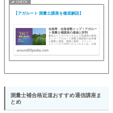
【アガルート
測量士
講座を徹底解説】
合格率・合格者数トップ！アガルー
ト測量士補講座の価値と評判
最短ルートカリキュラムと人気講師の最強
タッグ！アガルート測量士補講座の全体像
と概要と価格、講師と教材、メリット・デ
メリットなど評判と口コミをまとめ。合格
すれば全額返金！この記事を読むとアガル
around50pedia.com
ートを選ぶべきか判断できます。測量士補
講座検討中の方は必見！土地家屋調査士の
午前免除ならセットでお得！
測量士補合格近道おすすめ通信講座ま
とめ