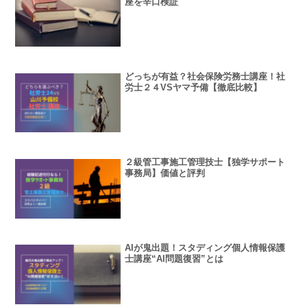
座を辛口検証
どっちが有益？社会保険労務士講座！社
労士２４VSヤマ予備【徹底比較】
２級管工事施工管理技士【独学サポート
事務局】価値と評判
AIが鬼出題！スタディング個人情報保護
士講座“AI問題復習”とは