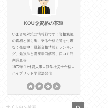
KOU@資格の花道
いま資格対策は情報戦です！資格勉強
の真相と勝ち馬に乗る合格近道を忖度
なく発信中！最新合格情報とランキン
グ、勉強法と講座辛口解説、口コミ評
判調査等
1972年生/外資人事→独学社労士合格→
ハイブリッド学習法発信