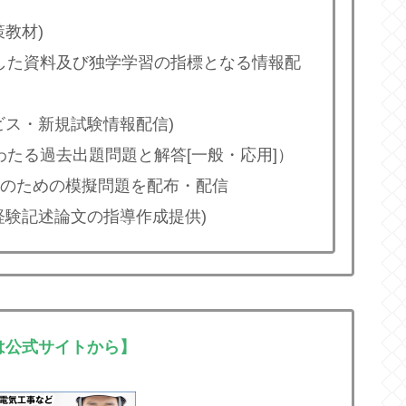
策教材)
分析した資料及び独学学習の指標となる情報配
ービス・新規試験情報配信)
にわたる過去出題問題と解答[一般・応用]）
補強のための模擬問題を配布・配信
た経験記述論文の指導作成提供)
は公式サイトから】