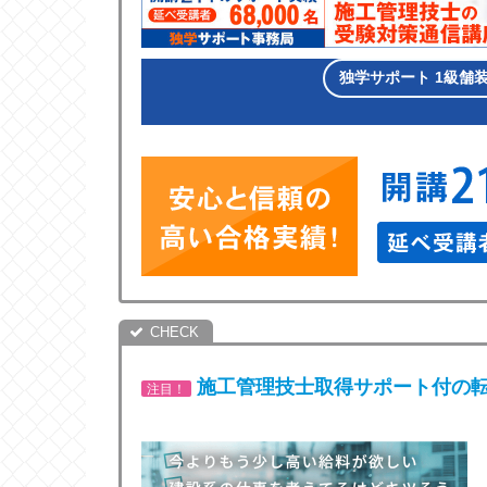
独学サポート 1級舗
施工管理技士取得サポート付の転
注目！