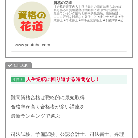
資格の花道
【合格近道案内人】浮世舞台の花道は表もあれば
裏もある▷資格講座は戦略的に選ぶのが合理的！
最新ランキング情報と効率的勉強法、講座解説と
口コミ評判を忖度なく発信中▷ #社労士 #宅建 #行
政書士 #司法書士 #中小企業診断士 #予備試験 #公
認会計士 #土地家屋調査士 #弁理士 #技術士 #国内
MBA #情報処理技術者 な...
www.youtube.com
人生逆転に回り道する時間なし！
注目！
難関資格合格は戦略的に最短取得
合格率が高く合格者が多い講座を
最新ランキングで選ぶ
司法試験、予備試験、公認会計士、司法書士、弁理