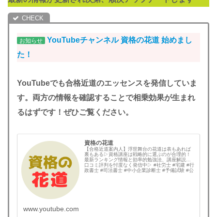
YouTubeチャンネル
資格の花道 始めまし
お知らせ
た！
YouTubeでも合格近道のエッセンスを発信していま
す。両方の情報を確認することで相乗効果が生まれ
るはずです！ぜひご覧ください。
資格の花道
【合格近道案内人】浮世舞台の花道は表もあれば
裏もある▷資格講座は戦略的に選ぶのが合理的！
最新ランキング情報と効率的勉強法、講座解説と
口コミ評判を忖度なく発信中▷ #社労士 #宅建 #行
政書士 #司法書士 #中小企業診断士 #予備試験 #公
認会計士 #土地家屋調査士 #弁理士 #技術士 #国内
MBA #情報処理技術者 な...
www.youtube.com