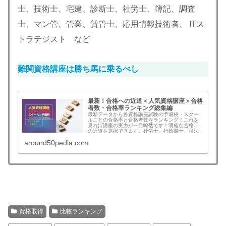
士、技術士、宅建、診断士、社労士、簿記、調査
士、マン管、管業、賃管士、応用情報技術者、 ITス
トラテジスト など
難関資格講座は勝ち馬に乗るべし
最新！合格への近道＜人気資格講座＞合格
者数・合格率ランキング総集編
最新データから各資格講座試験の予備校・スクー
ルごとの合格率と合格者数をランキング！これを
見れば講座の実力が一目瞭然です！明確な合格へ
の近道を選択できます。社労士、行政書士、司法
書士、中小企業診断士、宅建、技術士、弁理士、
around50pedia.com
マンション管理士、管理業務主任者、土地家屋調
査士、賃貸不動産経営管理士、競売不動産取扱主
任者、測量士、測量士補、貸金業務取扱主任者、
情報処理技術者、応用情報技術者、ITストラテジス
ト を網羅した総集編
資格取得
比較ランキング