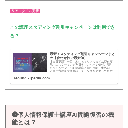
リアルタイム更新
この講座
スタディング割引キャンペーンは利用でき
る？
最新！スタディング割引キャンペーンまと
め【合わせ技で最安値】
【毎日更新】一目でわかる！リアルタイム現在実
施中のスタディング割引キャンペーン情報。割引
キャンペーン中の対象講座と割引金額、申込期限
と利用方法を徹底解説。チャンスを見逃して損す
ることがなくなります。無料登録でさらにお得な
around50pedia.com
割引クーポンコード情報も！割引を見逃さず最安
値でスタートできます。予備試験、司法書士、公
認会計士、社労士、中小企業診断士、行政書士、
宅建、建築士、マン管/管業/賃管士、情報処理技術
者など！割引キャンペーンの年間回数と割引額目
安も一挙公開
❷個人情報保護士講座AI問題復習の機
能とは？