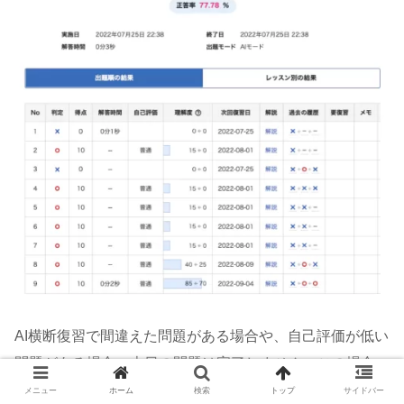
AI横断復習で間違えた問題がある場合や、自己評価が低い
問題がある場合、本日の問題は完了しません。この場合
は、結果画面の下の方に、再度、AI問題復習を促すメッセ
メニュー
ホーム
検索
トップ
サイドバー