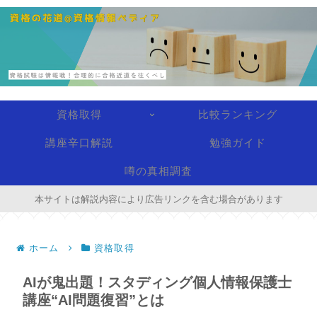
資格取得
比較ランキング
講座辛口解説
勉強ガイド
噂の真相調査
本サイトは解説内容により広告リンクを含む場合があります
ホーム
資格取得
AIが鬼出題！スタディング個人情報保護士
講座“AI問題復習”とは