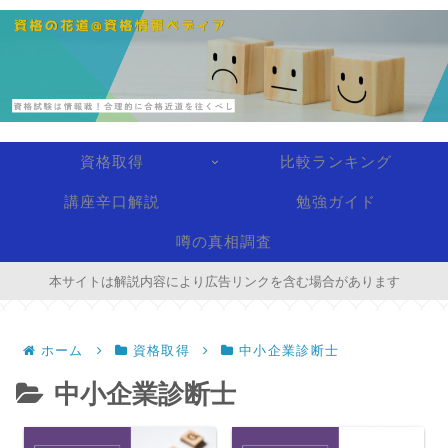
資格取得
比較ランキング
講座辛口解説
勉強ガイド
噂の真相調査
本サイトは解説内容により広告リンクを含む場合があります
ホーム
資格取得
中小企業診断士
中小企業診断士