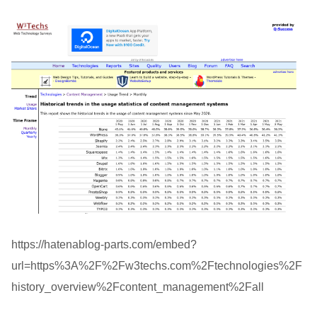
https://hatenablog-parts.com/embed?
url=https%3A%2F%2Fw3techs.com%2Ftechnologies%2F
history_overview%2Fcontent_management%2Fall