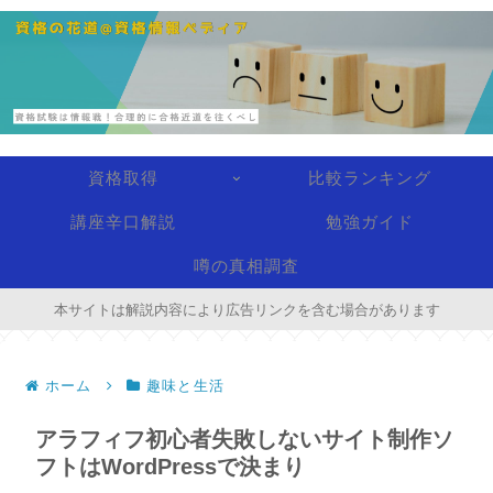
資格取得
比較ランキング
講座辛口解説
勉強ガイド
噂の真相調査
本サイトは解説内容により広告リンクを含む場合があります
ホーム
趣味と生活
アラフィフ初心者失敗しないサイト制作ソ
フトはWordPressで決まり