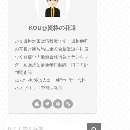
KOU@資格の花道
いま資格対策は情報戦です！資格勉強
の真相と勝ち馬に乗る合格近道を忖度
なく発信中！最新合格情報とランキン
グ、勉強法と講座辛口解説、口コミ評
判調査等
1972年生/外資人事→独学社労士合格→
ハイブリッド学習法発信