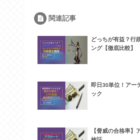
関連記事
どっちが有益？行政
ング【徹底比較】
即日30単位！アー
ック
【脅威の合格率】
検証