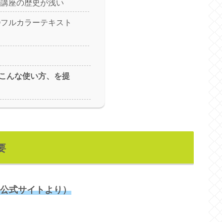
②講座の歴史が浅い
③フルカラーテキスト
？
こんな使い方、を提
要
（公式サイトより）