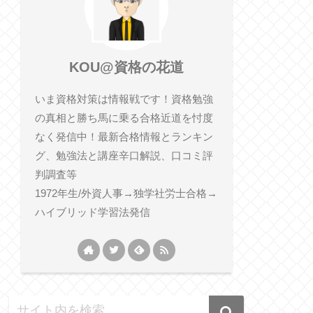
KOU@資格の花道
いま資格対策は情報戦です！資格勉強
の真相と勝ち馬に乗る合格近道を忖度
なく発信中！最新合格情報とランキン
グ、勉強法と講座辛口解説、口コミ評
判調査等
1972年生/外資人事→独学社労士合格→
ハイブリッド学習法発信