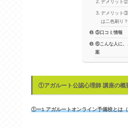
デメリット
デメリット
は二色刷り
⑤口コミ情報
⑥こんな人に、
案
①アガルート公認心理師 講座の概
①ー1 アガルートオンライン予備校とは