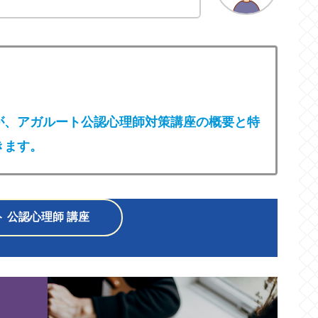
が、アガルート公認心理師対策講座の概要と特
きます。
 公認心理師 講座