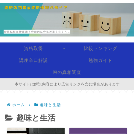
資格取得
比較ランキング
講座辛口解説
勉強ガイド
噂の真相調査
本サイトは解説内容により広告リンクを含む場合があります
ホーム
趣味と生活
趣味と生活