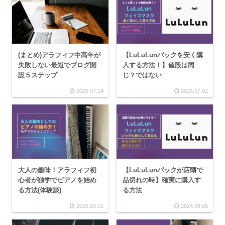
(まとめ)アラフィフ中高年が
【LuLuLunパックを安く購
失敗しない最短でブログ開
入する方法！】値段は同
設５ステップ
じ？ではない
2025.07.14
2025.07.02
大人の趣味！アラフィフ初
【LuLuLunパックが店頭で
心者が独学でピアノを始め
品切れの時】確実に購入す
る方法(体験談)
る方法
2025.03.01
2024.08.05